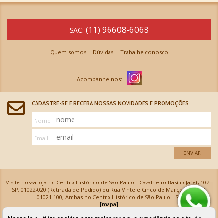
(11) 96608-6068
SAC:
Quem somos
Dúvidas
Trabalhe conosco
CADASTRE-SE E RECEBA NOSSAS NOVIDADES E PROMOÇÕES.
Nome
Email
ENVIAR
Visite nossa loja no Centro Histórico de São Paulo - Cavalheiro Basílio Jafet, 107 -
SP, 01022-020 (Retirada de Pedido) ou Rua Vinte e Cinco de Março, 576 - SP,
01021-100, Ambas no Centro Histórico de São Paulo - SP
[mapa]
Armarinhos Santa Cecília Ltda | CNPJ: 61.069.639/0001-18