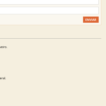
veiro.
eral.