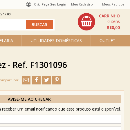
Olá,
Faça Seu Login
Meu Cadastro
Meus Pedidos
S 17:00
0
R$0,00
ELARIA
UTILIDADES DOMÉSTICAS
OUTLET
z - Ref. F1301096
AVISE-ME AO CHEGAR
receber um email notificando que este produto está disponível.