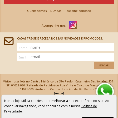
Quem somos
Dúvidas
Trabalhe conosco
CADASTRE-SE E RECEBA NOSSAS NOVIDADES E PROMOÇÕES.
Nome
Email
ENVIAR
Visite nossa loja no Centro Histórico de São Paulo - Cavalheiro Basílio Jafet, 107 -
SP, 01022-020 (Retirada de Pedido) ou Rua Vinte e Cinco de Março, 576 - SP,
01021-100, Ambas no Centro Histórico de São Paulo - SP
[mapa]
Armarinhos Santa Cecília Ltda | CNPJ: 61.069.639/0001-18
Nossa loja utiliza cookies para melhorar a sua experiência no site. Ao
Os preços e as condições de pagamento apresentadas na loja virtual não valem para nossa loja física e
podem sofrer alterações sem aviso prévio. Vendas com cartão de crédito sujeitas a análise e
continuar navegando, você concorda com a nossa
Política de
confirmação de dados.
Privacidade
.