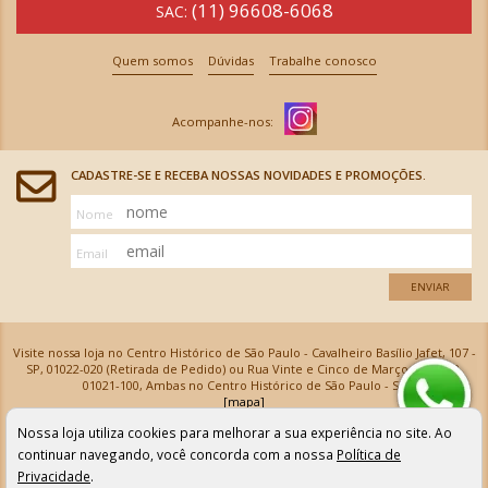
(11) 96608-6068
SAC:
Quem somos
Dúvidas
Trabalhe conosco
CADASTRE-SE E RECEBA NOSSAS NOVIDADES E PROMOÇÕES.
Nome
Email
ENVIAR
Visite nossa loja no Centro Histórico de São Paulo - Cavalheiro Basílio Jafet, 107 -
SP, 01022-020 (Retirada de Pedido) ou Rua Vinte e Cinco de Março, 576 - SP,
01021-100, Ambas no Centro Histórico de São Paulo - SP
[mapa]
Armarinhos Santa Cecília Ltda | CNPJ: 61.069.639/0001-18
Nossa loja utiliza cookies para melhorar a sua experiência no site. Ao
Os preços e as condições de pagamento apresentadas na loja virtual não valem para nossa loja física e
podem sofrer alterações sem aviso prévio. Vendas com cartão de crédito sujeitas a análise e
continuar navegando, você concorda com a nossa
Política de
confirmação de dados.
Privacidade
.