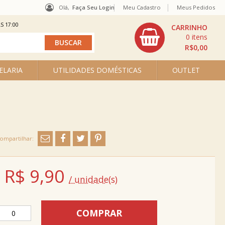
Olá,
Faça Seu Login
Meu Cadastro
Meus Pedidos
S 17:00
0
R$0,00
ELARIA
UTILIDADES DOMÉSTICAS
OUTLET
R$
9,90
/ unidade(s)