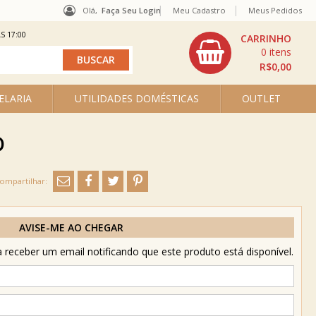
Olá,
Faça Seu Login
Meu Cadastro
Meus Pedidos
S 17:00
0
R$0,00
ELARIA
UTILIDADES DOMÉSTICAS
OUTLET
D
AVISE-ME AO CHEGAR
receber um email notificando que este produto está disponível.