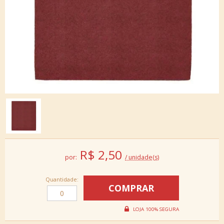
R$
2,50
por:
/ unidade(s)
Quantidade: