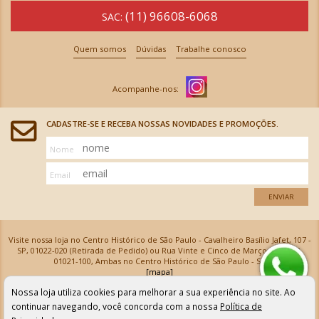
(11) 96608-6068
SAC:
Quem somos
Dúvidas
Trabalhe conosco
CADASTRE-SE E RECEBA NOSSAS NOVIDADES E PROMOÇÕES.
Nome
Email
ENVIAR
Visite nossa loja no Centro Histórico de São Paulo - Cavalheiro Basílio Jafet, 107 -
SP, 01022-020 (Retirada de Pedido) ou Rua Vinte e Cinco de Março, 576 - SP,
01021-100, Ambas no Centro Histórico de São Paulo - SP
[mapa]
Armarinhos Santa Cecília Ltda | CNPJ: 61.069.639/0001-18
Nossa loja utiliza cookies para melhorar a sua experiência no site. Ao
Os preços e as condições de pagamento apresentadas na loja virtual não valem para nossa loja física e
podem sofrer alterações sem aviso prévio. Vendas com cartão de crédito sujeitas a análise e
continuar navegando, você concorda com a nossa
Política de
confirmação de dados.