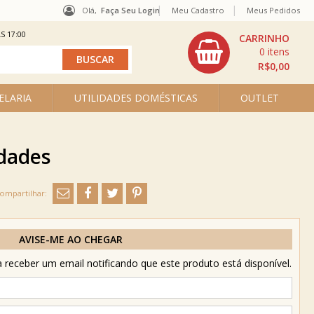
Olá,
Faça Seu Login
Meu Cadastro
Meus Pedidos
S 17:00
0
R$0,00
ELARIA
UTILIDADES DOMÉSTICAS
OUTLET
dades
AVISE-ME AO CHEGAR
receber um email notificando que este produto está disponível.