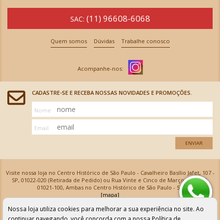
(11) 96608-6068
SAC:
Quem somos
Dúvidas
Trabalhe conosco
CADASTRE-SE E RECEBA NOSSAS NOVIDADES E PROMOÇÕES.
Nome
Email
ENVIAR
Visite nossa loja no Centro Histórico de São Paulo - Cavalheiro Basílio Jafet, 107 -
SP, 01022-020 (Retirada de Pedido) ou Rua Vinte e Cinco de Março, 576 - SP,
01021-100, Ambas no Centro Histórico de São Paulo - SP
[mapa]
Armarinhos Santa Cecília Ltda | CNPJ: 61.069.639/0001-18
Nossa loja utiliza cookies para melhorar a sua experiência no site. Ao
Os preços e as condições de pagamento apresentadas na loja virtual não valem para nossa loja física e
podem sofrer alterações sem aviso prévio. Vendas com cartão de crédito sujeitas a análise e
continuar navegando, você concorda com a nossa
Política de