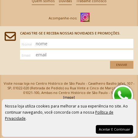
Quem somos
Dúvidas
Trabalhe conosco
CADASTRE-SE E RECEBA NOSSAS NOVIDADES E PROMOÇÕES.
Nome
Email
ENVIAR
Visite nossa loja no Centro Histórico de São Paulo - Cavalheiro Basílio Jafet, 107 -
SP, 01022-020 (Retirada de Pedido) ou Rua Vinte e Cinco de Março, 576 - SP,
01021-100, Ambas no Centro Histórico de São Paulo - SP
[mapa]
Armarinhos Santa Cecília Ltda | CNPJ: 61.069.639/0001-18
Nossa loja utiliza cookies para melhorar a sua experiência no site. Ao
Os preços e as condições de pagamento apresentadas na loja virtual não valem para nossa loja física e
podem sofrer alterações sem aviso prévio. Vendas com cartão de crédito sujeitas a análise e
continuar navegando, você concorda com a nossa
Política de
confirmação de dados.
Privacidade
.
Aceitar E Continuar