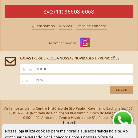
(11) 96608-6068
SAC:
Quem somos
Dúvidas
Trabalhe conosco
CADASTRE-SE E RECEBA NOSSAS NOVIDADES E PROMOÇÕES.
Nome
Email
ENVIAR
Visite nossa loja no Centro Histórico de São Paulo - Cavalheiro Basílio Jafet, 107 -
SP, 01022-020 (Retirada de Pedido) ou Rua Vinte e Cinco de Março, 576 - SP,
01021-100, Ambas no Centro Histórico de São Paulo - SP
[mapa]
Armarinhos Santa Cecília Ltda | CNPJ: 61.069.639/0001-18
Nossa loja utiliza cookies para melhorar a sua experiência no site. Ao
Os preços e as condições de pagamento apresentadas na loja virtual não valem para nossa loja física e
podem sofrer alterações sem aviso prévio. Vendas com cartão de crédito sujeitas a análise e
continuar navegando, você concorda com a nossa
Política de