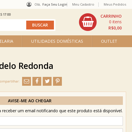
Olá,
Faça Seu Login
Meu Cadastro
Meus Pedidos
S 17:00
0
R$0,00
ELARIA
UTILIDADES DOMÉSTICAS
OUTLET
odelo Redonda
AVISE-ME AO CHEGAR
receber um email notificando que este produto está disponível.