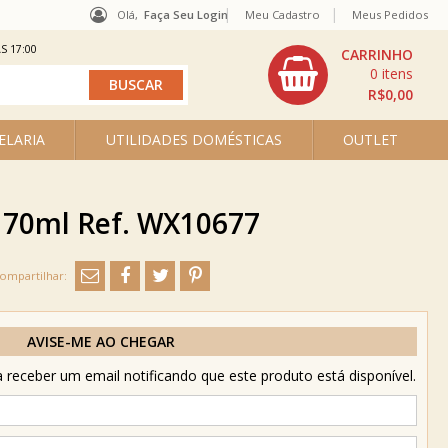
Olá,
Faça Seu Login
Meu Cadastro
Meus Pedidos
S 17:00
0
R$0,00
ELARIA
UTILIDADES DOMÉSTICAS
OUTLET
170ml Ref. WX10677
AVISE-ME AO CHEGAR
receber um email notificando que este produto está disponível.