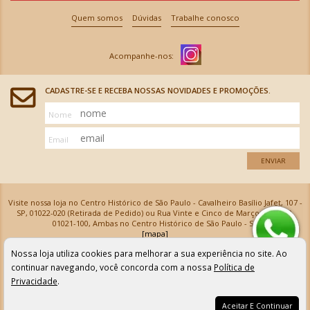
Quem somos
Dúvidas
Trabalhe conosco
CADASTRE-SE E RECEBA NOSSAS NOVIDADES E PROMOÇÕES.
Nome
Email
ENVIAR
Visite nossa loja no Centro Histórico de São Paulo - Cavalheiro Basílio Jafet, 107 -
SP, 01022-020 (Retirada de Pedido) ou Rua Vinte e Cinco de Março, 576 - SP,
01021-100, Ambas no Centro Histórico de São Paulo - SP
[mapa]
Armarinhos Santa Cecília Ltda | CNPJ: 61.069.639/0001-18
Nossa loja utiliza cookies para melhorar a sua experiência no site. Ao
Os preços e as condições de pagamento apresentadas na loja virtual não valem para nossa loja física e
podem sofrer alterações sem aviso prévio. Vendas com cartão de crédito sujeitas a análise e
continuar navegando, você concorda com a nossa
Política de
confirmação de dados.
Privacidade
.
Aceitar E Continuar