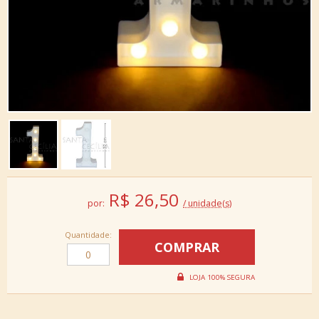
R$
26,50
por:
/ unidade(s)
Quantidade: