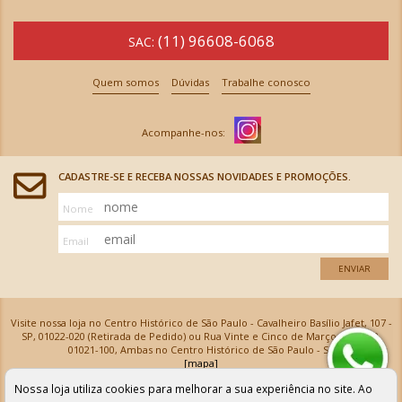
(11) 96608-6068
SAC:
Quem somos
Dúvidas
Trabalhe conosco
CADASTRE-SE E RECEBA NOSSAS NOVIDADES E PROMOÇÕES.
Nome
Email
ENVIAR
Visite nossa loja no Centro Histórico de São Paulo - Cavalheiro Basílio Jafet, 107 -
SP, 01022-020 (Retirada de Pedido) ou Rua Vinte e Cinco de Março, 576 - SP,
01021-100, Ambas no Centro Histórico de São Paulo - SP
[mapa]
Armarinhos Santa Cecília Ltda | CNPJ: 61.069.639/0001-18
Nossa loja utiliza cookies para melhorar a sua experiência no site. Ao
Os preços e as condições de pagamento apresentadas na loja virtual não valem para nossa loja física e