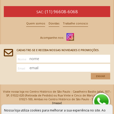
(11) 96608-6068
SAC:
Quem somos
Dúvidas
Trabalhe conosco
CADASTRE-SE E RECEBA NOSSAS NOVIDADES E PROMOÇÕES.
Nome
Email
ENVIAR
Visite nossa loja no Centro Histórico de São Paulo - Cavalheiro Basílio Jafet, 107 -
SP, 01022-020 (Retirada de Pedido) ou Rua Vinte e Cinco de Março, 576 - SP,
01021-100, Ambas no Centro Histórico de São Paulo - SP
[mapa]
Armarinhos Santa Cecília Ltda | CNPJ: 61.069.639/0001-18
Nossa loja utiliza cookies para melhorar a sua experiência no site. Ao
Os preços e as condições de pagamento apresentadas na loja virtual não valem para nossa loja física e