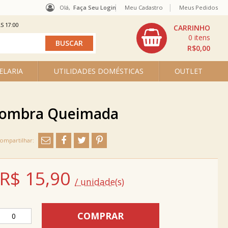
Olá,
Faça Seu Login
Meu Cadastro
Meus Pedidos
S 17:00
0
R$0,00
ELARIA
UTILIDADES DOMÉSTICAS
OUTLET
e Sombra Queimada
R$
15,90
/ unidade(s)