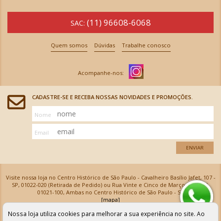
(11) 96608-6068
SAC:
Quem somos
Dúvidas
Trabalhe conosco
CADASTRE-SE E RECEBA NOSSAS NOVIDADES E PROMOÇÕES.
Nome
Email
ENVIAR
Visite nossa loja no Centro Histórico de São Paulo - Cavalheiro Basílio Jafet, 107 -
SP, 01022-020 (Retirada de Pedido) ou Rua Vinte e Cinco de Março, 576 - SP,
01021-100, Ambas no Centro Histórico de São Paulo - SP
[mapa]
Armarinhos Santa Cecília Ltda | CNPJ: 61.069.639/0001-18
Nossa loja utiliza cookies para melhorar a sua experiência no site. Ao
Os preços e as condições de pagamento apresentadas na loja virtual não valem para nossa loja física e