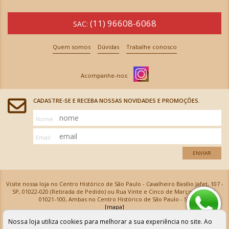
(11) 96608-6068
SAC:
Quem somos
Dúvidas
Trabalhe conosco
CADASTRE-SE E RECEBA NOSSAS NOVIDADES E PROMOÇÕES.
Nome
Email
ENVIAR
Visite nossa loja no Centro Histórico de São Paulo - Cavalheiro Basílio Jafet, 107 -
SP, 01022-020 (Retirada de Pedido) ou Rua Vinte e Cinco de Março, 576 - SP,
01021-100, Ambas no Centro Histórico de São Paulo - SP
[mapa]
Armarinhos Santa Cecília Ltda | CNPJ: 61.069.639/0001-18
Nossa loja utiliza cookies para melhorar a sua experiência no site. Ao
Os preços e as condições de pagamento apresentadas na loja virtual não valem para nossa loja física e