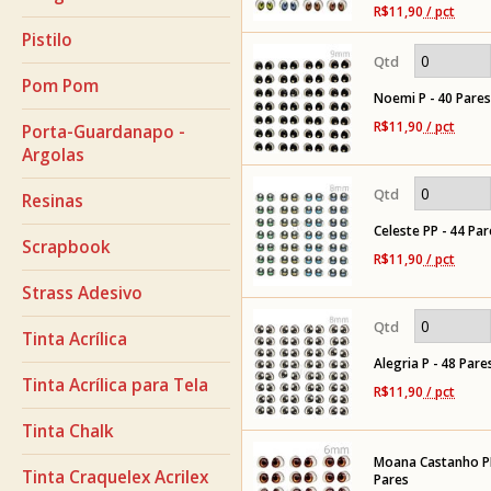
R$11,90
/ pct
Pistilo
Pom Pom
Noemi P - 40 Pares
R$11,90
/ pct
Porta-Guardanapo -
Argolas
Resinas
Celeste PP - 44 Par
Scrapbook
R$11,90
/ pct
Strass Adesivo
Tinta Acrílica
Alegria P - 48 Pare
Tinta Acrílica para Tela
R$11,90
/ pct
Tinta Chalk
Moana Castanho PP
Tinta Craquelex Acrilex
Pares