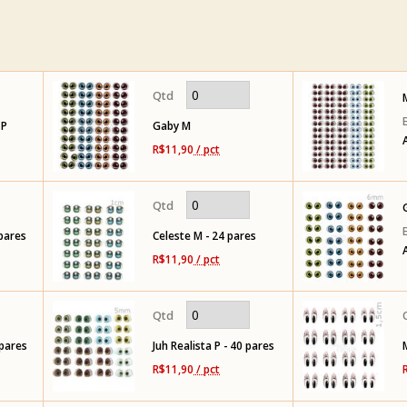
 P
Gaby M
R$11,90
/ pct
 pares
Celeste M - 24 pares
R$11,90
/ pct
 pares
Juh Realista P - 40 pares
R$11,90
/ pct