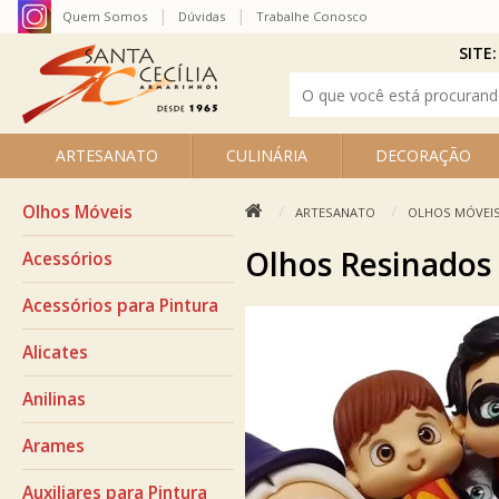
Quem Somos
Dúvidas
Trabalhe Conosco
SITE:
ARTESANATO
CULINÁRIA
DECORAÇÃO
Olhos Móveis
ARTESANATO
OLHOS MÓVEI
Olhos Resinados
Acessórios
Acessórios para Pintura
Alicates
Anilinas
Arames
Auxiliares para Pintura