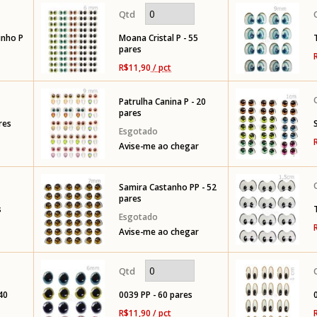
inho P
Moana Cristal P - 55
pares
R$11,90
/ pct
Patrulha Canina P - 20
pares
res
Avise-me ao chegar
Samira Castanho PP - 52
pares
s
Avise-me ao chegar
40
0039 PP - 60 pares
R$11,90
/ pct