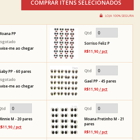
Moana PP
Sorriso Feliz P
Avise-me ao chegar
R$11,90
/ pct
Gaby PP - 60 pares
Gael PP - 45 pares
Avise-me ao chegar
R$11,90
/ pct
Minnie M - 20 pares
Moana Pretinho M - 21
pares
R$11,90
/ pct
R$11,90
/ pct