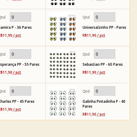
Samira P - 36 Pares
Universalzinho PP - Pares
R$11,90
/ pct
R$11,90
/ pct
Esperança PP - 55 Pares
Sebastian PP - 60 Pares
R$11,90
/ pct
R$11,90
/ pct
Charles PP - 45 Pares
Galinha Pintadinha P - 40
Pares
R$11,90
/ pct
R$11,90
/ pct