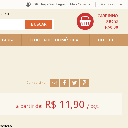
Olá,
Faça Seu Login
Meu Cadastro
Meus Pedidos
S 17:00
0
R$0,00
ELARIA
UTILIDADES DOMÉSTICAS
OUTLET
R$
11,90
a partir de:
/ pct.
scrição