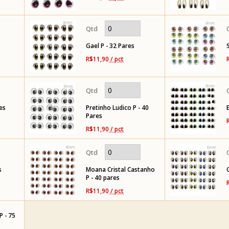
Gael P - 32 Pares
R$11,90
/ pct
es
Pretinho Ludico P - 40
Pares
R$11,90
/ pct
s
Moana Cristal Castanho
P - 40 pares
R$11,90
/ pct
 - 75