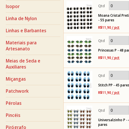
Isopor
Moana Cristal Pret
Linha de Nylon
- 55 pares
R$11,90
/ pct
Linhas e Barbantes
Materiais para
Artesanato
Princesas P - 48 pa
R$11,90
/ pct
Meias de Seda e
Auxiliares
Miçangas
Stitch PP - 45 pare
Patchwork
R$11,90
/ pct
Pérolas
Pincéis
Universalzinho P - 
pares
Pirógrafo