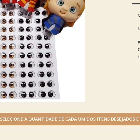
O
M
P
O
r