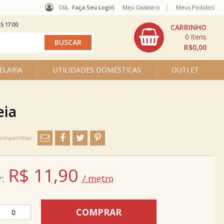
Olá,
Faça Seu Login
Meu Cadastro
Meus Pedidos
S 17:00
0
R$0,00
ELARIA
UTILIDADES DOMÉSTICAS
OUTLET
eia
R$
11,90
:
/ metro