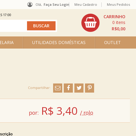
Olá,
Faça Seu Login
Meu Cadastro
Meus Pedidos
S 17:00
0
R$0,00
ELARIA
UTILIDADES DOMÉSTICAS
OUTLET
R$
3,40
por:
/ rolo
scrição