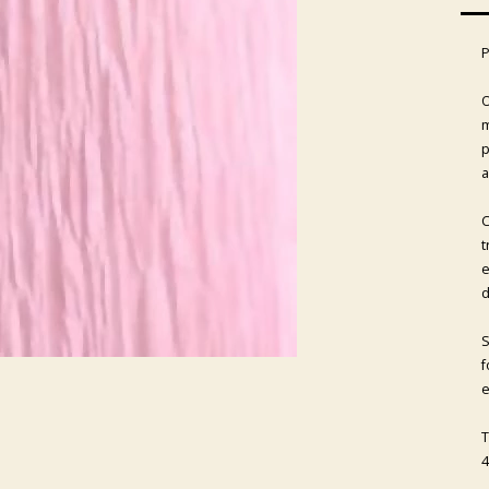
P
O
m
p
a
C
t
e
d
S
f
e
T
4