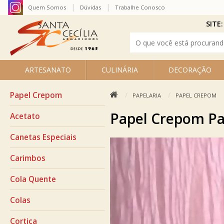
Quem Somos
Dúvidas
Trabalhe Conosco
SITE:
ARTESANATO
CULINÁRIA
DECORAÇÃO
Papel Crepom
PAPELARIA
PAPEL CREPOM
Papel Crepom Pa
Acetato
Canetas Especiais
Carimbos
Cola Quente
Colas
Cortiça