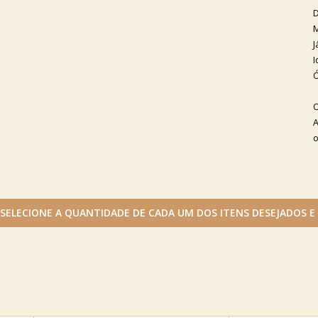
D
M
J
I
Ó
O
A
o