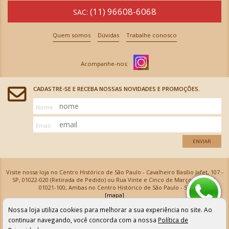
(11) 96608-6068
SAC:
Quem somos
Dúvidas
Trabalhe conosco
CADASTRE-SE E RECEBA NOSSAS NOVIDADES E PROMOÇÕES.
Nome
Email
ENVIAR
Visite nossa loja no Centro Histórico de São Paulo - Cavalheiro Basílio Jafet, 107 -
SP, 01022-020 (Retirada de Pedido) ou Rua Vinte e Cinco de Março, 576 - SP,
01021-100, Ambas no Centro Histórico de São Paulo - SP
[mapa]
Armarinhos Santa Cecília Ltda | CNPJ: 61.069.639/0001-18
Nossa loja utiliza cookies para melhorar a sua experiência no site. Ao
Os preços e as condições de pagamento apresentadas na loja virtual não valem para nossa loja física e
podem sofrer alterações sem aviso prévio. Vendas com cartão de crédito sujeitas a análise e
continuar navegando, você concorda com a nossa
Política de
confirmação de dados.