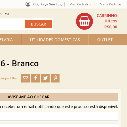
Olá,
Faça Seu Login
Meu Cadastro
Meus Pedidos
S 17:00
0
R$0,00
ELARIA
UTILIDADES DOMÉSTICAS
OUTLET
96 - Branco
AVISE-ME AO CHEGAR
receber um email notificando que este produto está disponível.