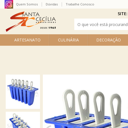
Quem Somos
Dúvidas
Trabalhe Conosco
SITE:
ARTESANATO
CULINÁRIA
DECORAÇÃO