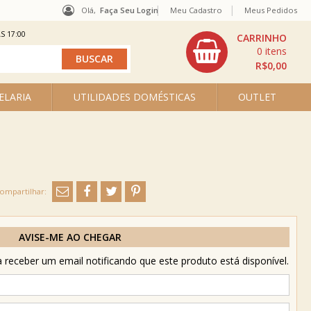
Olá,
Faça Seu Login
Meu Cadastro
Meus Pedidos
S 17:00
0
R$0,00
ELARIA
UTILIDADES DOMÉSTICAS
OUTLET
AVISE-ME AO CHEGAR
receber um email notificando que este produto está disponível.