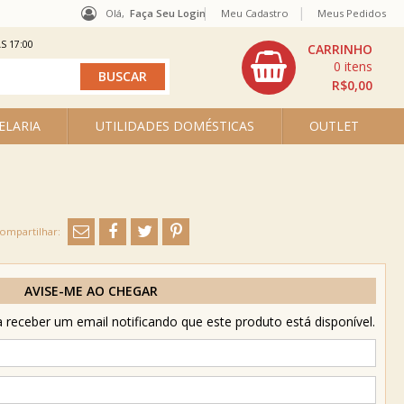
Olá,
Faça Seu Login
Meu Cadastro
Meus Pedidos
S 17:00
0
R$0,00
ELARIA
UTILIDADES DOMÉSTICAS
OUTLET
AVISE-ME AO CHEGAR
receber um email notificando que este produto está disponível.