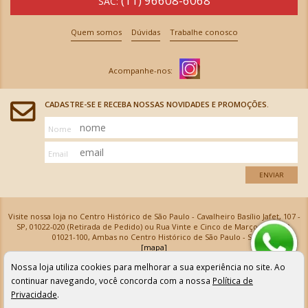
(11) 96608-6068
SAC:
Quem somos
Dúvidas
Trabalhe conosco
CADASTRE-SE E RECEBA NOSSAS NOVIDADES E PROMOÇÕES.
Nome
Email
ENVIAR
Visite nossa loja no Centro Histórico de São Paulo - Cavalheiro Basílio Jafet, 107 -
SP, 01022-020 (Retirada de Pedido) ou Rua Vinte e Cinco de Março, 576 - SP,
01021-100, Ambas no Centro Histórico de São Paulo - SP
[mapa]
Armarinhos Santa Cecília Ltda | CNPJ: 61.069.639/0001-18
Nossa loja utiliza cookies para melhorar a sua experiência no site. Ao
Os preços e as condições de pagamento apresentadas na loja virtual não valem para nossa loja física e
podem sofrer alterações sem aviso prévio. Vendas com cartão de crédito sujeitas a análise e
continuar navegando, você concorda com a nossa
Política de
confirmação de dados.
Privacidade
.