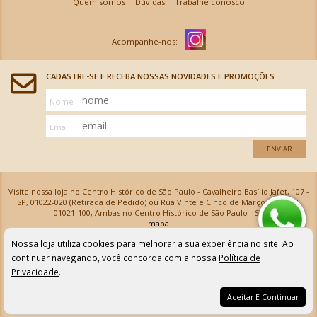
Quem somos
Dúvidas
Trabalhe conosco
CADASTRE-SE E RECEBA NOSSAS NOVIDADES E PROMOÇÕES.
Nome
Email
ENVIAR
Visite nossa loja no Centro Histórico de São Paulo - Cavalheiro Basílio Jafet, 107 -
SP, 01022-020 (Retirada de Pedido) ou Rua Vinte e Cinco de Março, 576 - SP,
01021-100, Ambas no Centro Histórico de São Paulo - SP
[mapa]
Armarinhos Santa Cecília Ltda | CNPJ: 61.069.639/0001-18
Nossa loja utiliza cookies para melhorar a sua experiência no site. Ao
Os preços e as condições de pagamento apresentadas na loja virtual não valem para nossa loja física e
podem sofrer alterações sem aviso prévio. Vendas com cartão de crédito sujeitas a análise e
continuar navegando, você concorda com a nossa
Política de
confirmação de dados.
Privacidade
.
Aceitar E Continuar