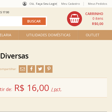
Olá,
Faça Seu Login
Meu Cadastro
Meus Pedidos
S 17:00
0
R$0,00
ELARIA
UTILIDADES DOMÉSTICAS
OUTLET
 Diversas
R$
16,00
tir de:
/ pct.