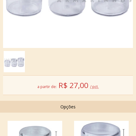
R$
27,00
a partir de:
/ pct.
Opções