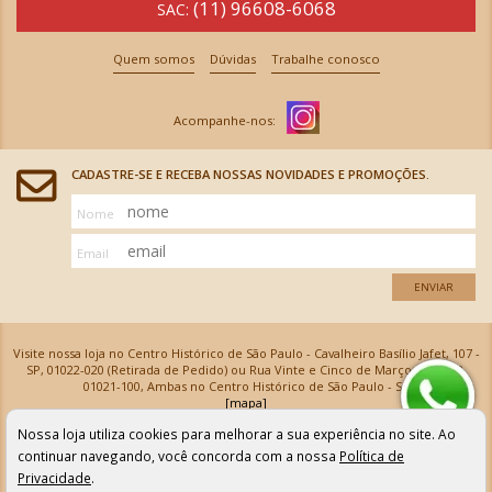
(11) 96608-6068
SAC:
Quem somos
Dúvidas
Trabalhe conosco
CADASTRE-SE E RECEBA NOSSAS NOVIDADES E PROMOÇÕES.
Nome
Email
ENVIAR
Visite nossa loja no Centro Histórico de São Paulo - Cavalheiro Basílio Jafet, 107 -
SP, 01022-020 (Retirada de Pedido) ou Rua Vinte e Cinco de Março, 576 - SP,
01021-100, Ambas no Centro Histórico de São Paulo - SP
[mapa]
Armarinhos Santa Cecília Ltda | CNPJ: 61.069.639/0001-18
Nossa loja utiliza cookies para melhorar a sua experiência no site. Ao
Os preços e as condições de pagamento apresentadas na loja virtual não valem para nossa loja física e
podem sofrer alterações sem aviso prévio. Vendas com cartão de crédito sujeitas a análise e
continuar navegando, você concorda com a nossa
Política de
confirmação de dados.
Privacidade
.