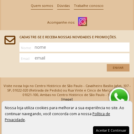
Quem somos
Dúvidas
Trabalhe conosco
CADASTRE-SE E RECEBA NOSSAS NOVIDADES E PROMOÇÕES.
Nome
Email
ENVIAR
Visite nossa loja no Centro Histórico de São Paulo - Cavalheiro Basílio Jafet, 107 -
SP, 01022-020 (Retirada de Pedido) ou Rua Vinte e Cinco de Março, 576 - SP,
01021-100, Ambas no Centro Histórico de São Paulo - SP
[mapa]
Armarinhos Santa Cecília Ltda | CNPJ: 61.069.639/0001-18
Nossa loja utiliza cookies para melhorar a sua experiência no site. Ao
Os preços e as condições de pagamento apresentadas na loja virtual não valem para nossa loja física e
podem sofrer alterações sem aviso prévio. Vendas com cartão de crédito sujeitas a análise e
continuar navegando, você concorda com a nossa
Política de
confirmação de dados.
Privacidade
.
Aceitar E Continuar