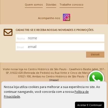
Quem somos
Dúvidas
Trabalhe conosco
CADASTRE-SE E RECEBA NOSSAS NOVIDADES E PROMOÇÕES.
Nome
Email
ENVIAR
Visite nossa loja no Centro Histórico de São Paulo - Cavalheiro Basílio Jafet, 107 -
SP, 01022-020 (Retirada de Pedido) ou Rua Vinte e Cinco de Março, 576 - SP,
01021-100, Ambas no Centro Histórico de São Paulo - SP
[mapa]
Armarinhos Santa Cecília Ltda | CNPJ: 61.069.639/0001-18
Nossa loja utiliza cookies para melhorar a sua experiência no site. Ao
Os preços e as condições de pagamento apresentadas na loja virtual não valem para nossa loja física e
podem sofrer alterações sem aviso prévio. Vendas com cartão de crédito sujeitas a análise e
continuar navegando, você concorda com a nossa
Política de
confirmação de dados.
Privacidade
.
Aceitar E Continuar