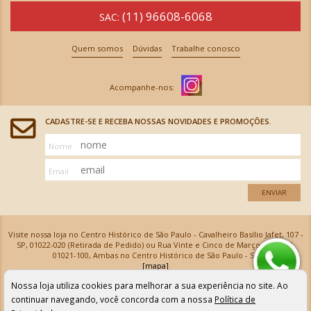
(11) 96608-6068
SAC:
Quem somos
Dúvidas
Trabalhe conosco
CADASTRE-SE E RECEBA NOSSAS NOVIDADES E PROMOÇÕES.
Nome
Email
ENVIAR
Visite nossa loja no Centro Histórico de São Paulo - Cavalheiro Basílio Jafet, 107 -
SP, 01022-020 (Retirada de Pedido) ou Rua Vinte e Cinco de Março, 576 - SP,
01021-100, Ambas no Centro Histórico de São Paulo - SP
[mapa]
Armarinhos Santa Cecília Ltda | CNPJ: 61.069.639/0001-18
Nossa loja utiliza cookies para melhorar a sua experiência no site. Ao
Os preços e as condições de pagamento apresentadas na loja virtual não valem para nossa loja física e
podem sofrer alterações sem aviso prévio. Vendas com cartão de crédito sujeitas a análise e
continuar navegando, você concorda com a nossa
Política de
confirmação de dados.