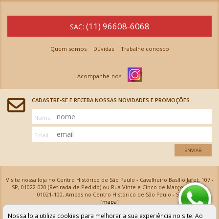
(11) 96608-6068
SAC:
Quem somos
Dúvidas
Trabalhe conosco
CADASTRE-SE E RECEBA NOSSAS NOVIDADES E PROMOÇÕES.
Nome
Email
ENVIAR
Visite nossa loja no Centro Histórico de São Paulo - Cavalheiro Basílio Jafet, 107 -
SP, 01022-020 (Retirada de Pedido) ou Rua Vinte e Cinco de Março, 576 - SP,
01021-100, Ambas no Centro Histórico de São Paulo - SP
[mapa]
Armarinhos Santa Cecília Ltda | CNPJ: 61.069.639/0001-18
Nossa loja utiliza cookies para melhorar a sua experiência no site. Ao
Os preços e as condições de pagamento apresentadas na loja virtual não valem para nossa loja física e