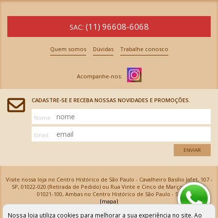
(11) 96608-6068
SAC:
Quem somos
Dúvidas
Trabalhe conosco
CADASTRE-SE E RECEBA NOSSAS NOVIDADES E PROMOÇÕES.
Nome
Email
ENVIAR
Visite nossa loja no Centro Histórico de São Paulo - Cavalheiro Basílio Jafet, 107 -
SP, 01022-020 (Retirada de Pedido) ou Rua Vinte e Cinco de Março, 576 - SP,
01021-100, Ambas no Centro Histórico de São Paulo - SP
[mapa]
Armarinhos Santa Cecília Ltda | CNPJ: 61.069.639/0001-18
Nossa loja utiliza cookies para melhorar a sua experiência no site. Ao
Os preços e as condições de pagamento apresentadas na loja virtual não valem para nossa loja física e