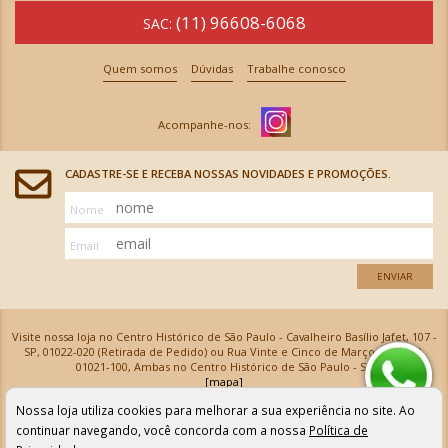
(11) 96608-6068
SAC:
Quem somos
Dúvidas
Trabalhe conosco
CADASTRE-SE E RECEBA NOSSAS NOVIDADES E PROMOÇÕES.
Nome
Email
ENVIAR
Visite nossa loja no Centro Histórico de São Paulo - Cavalheiro Basílio Jafet, 107 -
SP, 01022-020 (Retirada de Pedido) ou Rua Vinte e Cinco de Março, 576 - SP,
01021-100, Ambas no Centro Histórico de São Paulo - SP
[mapa]
Armarinhos Santa Cecília Ltda | CNPJ: 61.069.639/0001-18
Nossa loja utiliza cookies para melhorar a sua experiência no site. Ao
Os preços e as condições de pagamento apresentadas na loja virtual não valem para nossa loja física e
podem sofrer alterações sem aviso prévio. Vendas com cartão de crédito sujeitas a análise e
continuar navegando, você concorda com a nossa
Política de
confirmação de dados.