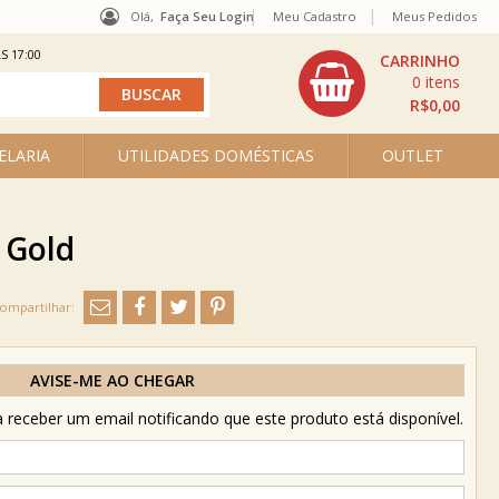
Olá,
Faça Seu Login
Meu Cadastro
Meus Pedidos
S 17:00
0
R$0,00
ELARIA
UTILIDADES DOMÉSTICAS
OUTLET
 Gold
AVISE-ME AO CHEGAR
receber um email notificando que este produto está disponível.