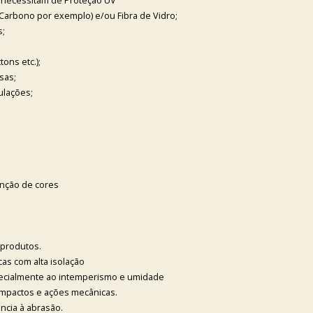
e necessitam de Proteção UV
(Carbono por exemplo) e/ou Fibra de Vidro;
s;
tons etc.);
sas;
ulações;
enção de cores
bprodutos.
cas com alta isolação
specialmente ao intemperismo e umidade
, impactos e ações mecânicas.
ência à abrasão.