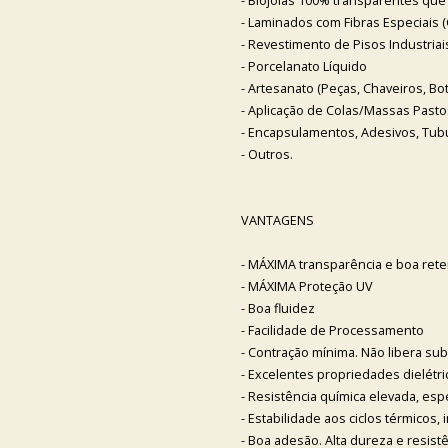
- Biojoias 100% transparentes qu
- Laminados com Fibras Especiais 
- Revestimento de Pisos Industriai
- Porcelanato Líquido
- Artesanato (Peças, Chaveiros, Bot
- Aplicação de Colas/Massas Pasto
- Encapsulamentos, Adesivos, Tub
- Outros.
VANTAGENS
- MÁXIMA transparência e boa ret
- MÁXIMA Proteção UV
- Boa fluidez
- Facilidade de Processamento
- Contração mínima. Não libera su
- Excelentes propriedades dielétri
- Resistência química elevada, e
- Estabilidade aos ciclos térmicos
- Boa adesão. Alta dureza e resist