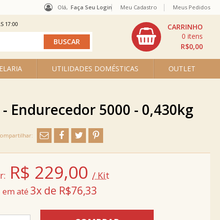
Olá,
Faça Seu Login
Meu Cadastro
Meus Pedidos
S 17:00
0
R$0,00
ELARIA
UTILIDADES DOMÉSTICAS
OUTLET
 - Endurecedor 5000 - 0,430kg
R$
229,00
r:
/ Kit
3x de R$76,33