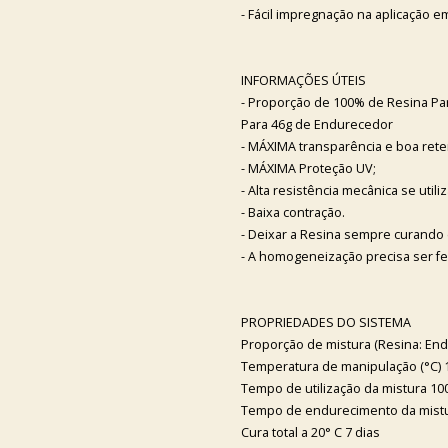
- Fácil impregnação na aplicação e
INFORMAÇÕES ÚTEIS
- Proporção de 100% de Resina P
Para 46g de Endurecedor
- MÁXIMA transparência e boa rete
- MÁXIMA Proteção UV;
- Alta resistência mecânica se utili
- Baixa contração.
- Deixar a Resina sempre curando
- A homogeneização precisa ser fei
PROPRIEDADES DO SISTEMA
Proporção de mistura (Resina: En
Temperatura de manipulação (°C) 1
Tempo de utilização da mistura 100 
Tempo de endurecimento da mistura
Cura total a 20° C 7 dias