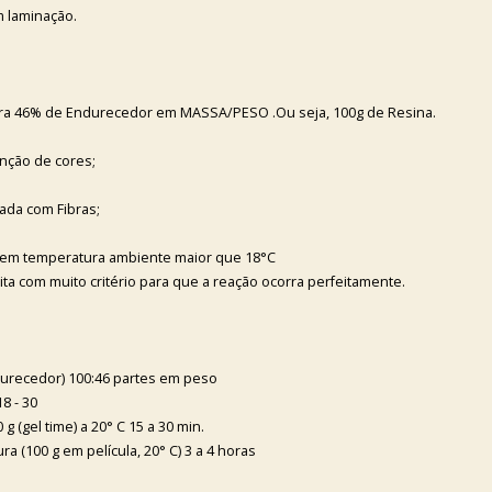
m laminação.
ara 46% de Endurecedor em MASSA/PESO .Ou seja, 100g de Resina.
nção de cores;
zada com Fibras;
 em temperatura ambiente maior que 18°C
ta com muito critério para que a reação ocorra perfeitamente.
durecedor) 100:46 partes em peso
8 - 30
g (gel time) a 20° C 15 a 30 min.
 (100 g em película, 20° C) 3 a 4 horas