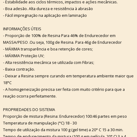
- Estabilidade aos ciclos térmicos, impactos e ações mecânicas.
- Boa adesão. Alta dureza e resistência à abrasão
- Fácil impregnação na aplicação em laminação
INFORMAÇÕES ÚTEIS
- Proporção de 100% de Resina Para 46% de Endurecedor em
MASSA/PESO .Ou seja, 100g de Resina. Para 46g de Endurecedor
- MÁXIMA transparência e boa retenção de cores;
- MÁXIMA Proteção UV;
- Alta resistência mecânica se utilizada com Fibras;
- Baixa contração.
- Deixar a Resina sempre curando em temperatura ambiente maior que
18°C
- A homogeneização precisa ser feita com muito critério para que a
reação ocorra perfeitamente.
PROPRIEDADES DO SISTEMA
Proporção de mistura (Resina: Endurecedor) 100:46 partes em peso
Temperatura de manipulação (°C) 18 - 30
Tempo de utilização da mistura 100 g (gel time) a 20° C 15 a 30 min.
Tempo de endurecimento da mistura (100 g em película, 20° C) 3 a 4