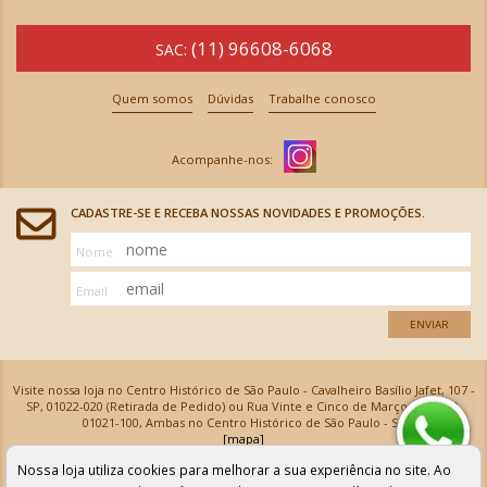
(11) 96608-6068
SAC:
Quem somos
Dúvidas
Trabalhe conosco
CADASTRE-SE E RECEBA NOSSAS NOVIDADES E PROMOÇÕES.
Nome
Email
ENVIAR
Visite nossa loja no Centro Histórico de São Paulo - Cavalheiro Basílio Jafet, 107 -
SP, 01022-020 (Retirada de Pedido) ou Rua Vinte e Cinco de Março, 576 - SP,
01021-100, Ambas no Centro Histórico de São Paulo - SP
[mapa]
Armarinhos Santa Cecília Ltda | CNPJ: 61.069.639/0001-18
Nossa loja utiliza cookies para melhorar a sua experiência no site. Ao
Os preços e as condições de pagamento apresentadas na loja virtual não valem para nossa loja física e