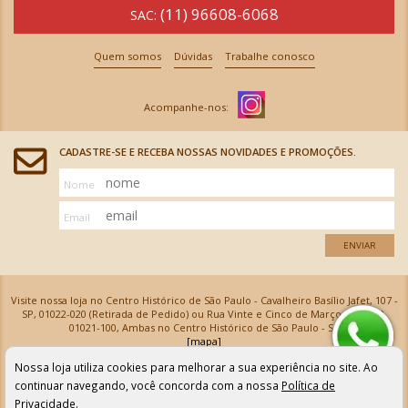
(11) 96608-6068
SAC:
Quem somos
Dúvidas
Trabalhe conosco
CADASTRE-SE E RECEBA NOSSAS NOVIDADES E PROMOÇÕES.
Nome
Email
ENVIAR
Visite nossa loja no Centro Histórico de São Paulo - Cavalheiro Basílio Jafet, 107 -
SP, 01022-020 (Retirada de Pedido) ou Rua Vinte e Cinco de Março, 576 - SP,
01021-100, Ambas no Centro Histórico de São Paulo - SP
[mapa]
Armarinhos Santa Cecília Ltda | CNPJ: 61.069.639/0001-18
Nossa loja utiliza cookies para melhorar a sua experiência no site. Ao
Os preços e as condições de pagamento apresentadas na loja virtual não valem para nossa loja física e
podem sofrer alterações sem aviso prévio. Vendas com cartão de crédito sujeitas a análise e
continuar navegando, você concorda com a nossa
Política de
confirmação de dados.
Privacidade
.