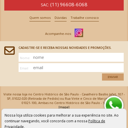
(11) 96608-6068
SAC:
Quem somos
Dúvidas
Trabalhe conosco
CADASTRE-SE E RECEBA NOSSAS NOVIDADES E PROMOÇÕES.
Nome
Email
ENVIAR
Visite nossa loja no Centro Histórico de São Paulo - Cavalheiro Basílio Jafet, 107 -
SP, 01022-020 (Retirada de Pedido) ou Rua Vinte e Cinco de Março, 576 - SP,
01021-100, Ambas no Centro Histórico de São Paulo - SP
[mapa]
Armarinhos Santa Cecília Ltda | CNPJ: 61.069.639/0001-18
Nossa loja utiliza cookies para melhorar a sua experiência no site. Ao
Os preços e as condições de pagamento apresentadas na loja virtual não valem para nossa loja física e
podem sofrer alterações sem aviso prévio. Vendas com cartão de crédito sujeitas a análise e
continuar navegando, você concorda com a nossa
Política de
confirmação de dados.
Privacidade
.