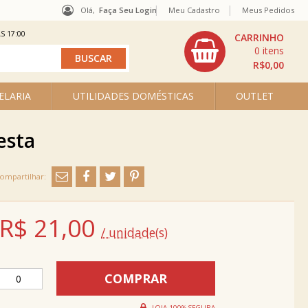
Olá,
Faça Seu Login
Meu Cadastro
Meus Pedidos
S 17:00
0
R$0,00
ELARIA
UTILIDADES DOMÉSTICAS
OUTLET
esta
R$
21,00
/ unidade(s)