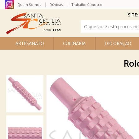
Quem Somos
Dúvidas
Trabalhe Conosco
SITE:
ARTESANATO
CULINÁRIA
DECORAÇÃO
Rol