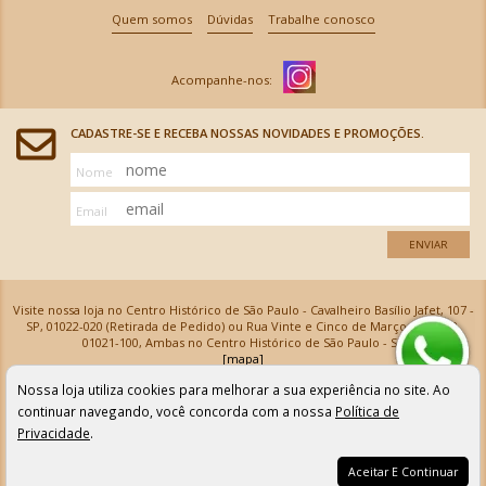
Quem somos
Dúvidas
Trabalhe conosco
CADASTRE-SE E RECEBA NOSSAS NOVIDADES E PROMOÇÕES.
Nome
Email
ENVIAR
Visite nossa loja no Centro Histórico de São Paulo - Cavalheiro Basílio Jafet, 107 -
SP, 01022-020 (Retirada de Pedido) ou Rua Vinte e Cinco de Março, 576 - SP,
01021-100, Ambas no Centro Histórico de São Paulo - SP
[mapa]
Armarinhos Santa Cecília Ltda | CNPJ: 61.069.639/0001-18
Nossa loja utiliza cookies para melhorar a sua experiência no site. Ao
Os preços e as condições de pagamento apresentadas na loja virtual não valem para nossa loja física e
podem sofrer alterações sem aviso prévio. Vendas com cartão de crédito sujeitas a análise e
continuar navegando, você concorda com a nossa
Política de
confirmação de dados.
Privacidade
.
Aceitar E Continuar