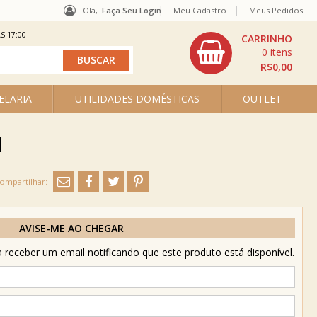
Olá,
Faça Seu Login
Meu Cadastro
Meus Pedidos
S 17:00
0
R$0,00
ELARIA
UTILIDADES DOMÉSTICAS
OUTLET
d
AVISE-ME AO CHEGAR
receber um email notificando que este produto está disponível.