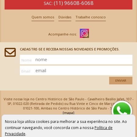
(11) 96608-6068
SAC:
Quem somos
Dúvidas
Trabalhe conosco
CADASTRE-SE E RECEBA NOSSAS NOVIDADES E PROMOÇÕES.
Nome
Email
ENVIAR
Visite nossa loja no Centro Histórico de São Paulo - Cavalheiro Basílio Jafet, 107 -
SP, 01022-020 (Retirada de Pedido) ou Rua Vinte e Cinco de Março, 576 - SP,
01021-100, Ambas no Centro Histórico de São Paulo - SP
[mapa]
Armarinhos Santa Cecília Ltda | CNPJ: 61.069.639/0001-18
Nossa loja utiliza cookies para melhorar a sua experiência no site. Ao
Os preços e as condições de pagamento apresentadas na loja virtual não valem para nossa loja física e
podem sofrer alterações sem aviso prévio. Vendas com cartão de crédito sujeitas a análise e
continuar navegando, você concorda com a nossa
Política de
confirmação de dados.
Privacidade
.