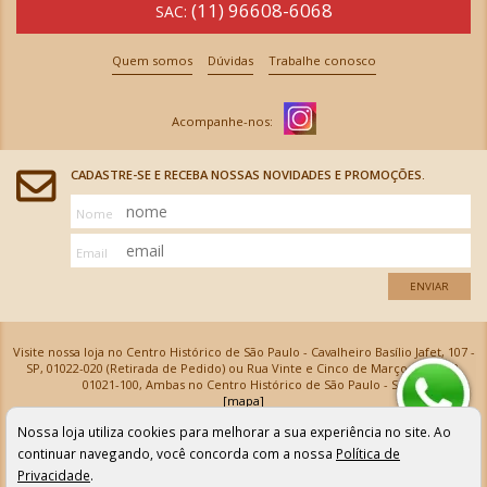
(11) 96608-6068
SAC:
Quem somos
Dúvidas
Trabalhe conosco
CADASTRE-SE E RECEBA NOSSAS NOVIDADES E PROMOÇÕES.
Nome
Email
ENVIAR
Visite nossa loja no Centro Histórico de São Paulo - Cavalheiro Basílio Jafet, 107 -
SP, 01022-020 (Retirada de Pedido) ou Rua Vinte e Cinco de Março, 576 - SP,
01021-100, Ambas no Centro Histórico de São Paulo - SP
[mapa]
Armarinhos Santa Cecília Ltda | CNPJ: 61.069.639/0001-18
Nossa loja utiliza cookies para melhorar a sua experiência no site. Ao
Os preços e as condições de pagamento apresentadas na loja virtual não valem para nossa loja física e
podem sofrer alterações sem aviso prévio. Vendas com cartão de crédito sujeitas a análise e
continuar navegando, você concorda com a nossa
Política de
confirmação de dados.
Privacidade
.