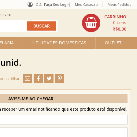
Olá,
Faça Seu Login
Meu Cadastro
Meus Pedidos
S 17:00
0
R$0,00
ELARIA
UTILIDADES DOMÉSTICAS
OUTLET
 unid.
AVISE-ME AO CHEGAR
receber um email notificando que este produto está disponível.