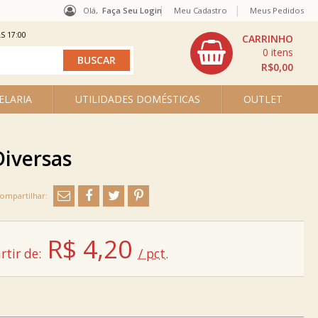
Olá,
Faça Seu Login
Meu Cadastro
Meus Pedidos
S 17:00
0
R$0,00
ELARIA
UTILIDADES DOMÉSTICAS
OUTLET
Diversas
R$
4,20
rtir de:
/ pct.